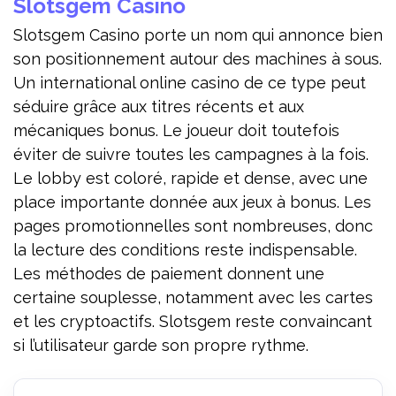
Slotsgem Casino
Slotsgem Casino porte un nom qui annonce bien
son positionnement autour des machines à sous.
Un international online casino de ce type peut
séduire grâce aux titres récents et aux
mécaniques bonus. Le joueur doit toutefois
éviter de suivre toutes les campagnes à la fois.
Le lobby est coloré, rapide et dense, avec une
place importante donnée aux jeux à bonus. Les
pages promotionnelles sont nombreuses, donc
la lecture des conditions reste indispensable.
Les méthodes de paiement donnent une
certaine souplesse, notamment avec les cartes
et les cryptoactifs. Slotsgem reste convaincant
si l’utilisateur garde son propre rythme.