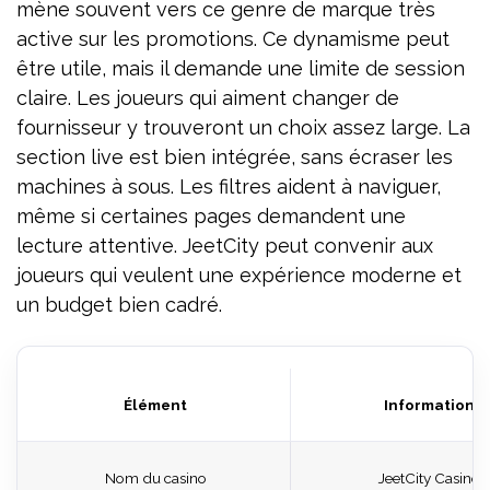
mène souvent vers ce genre de marque très
active sur les promotions. Ce dynamisme peut
être utile, mais il demande une limite de session
claire. Les joueurs qui aiment changer de
fournisseur y trouveront un choix assez large. La
section live est bien intégrée, sans écraser les
machines à sous. Les filtres aident à naviguer,
même si certaines pages demandent une
lecture attentive. JeetCity peut convenir aux
joueurs qui veulent une expérience moderne et
un budget bien cadré.
Élément
Information
Nom du casino
JeetCity Casino