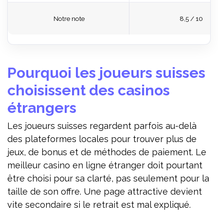
Notre note
8,5 / 10
Pourquoi les joueurs suisses
choisissent des casinos
étrangers
Les joueurs suisses regardent parfois au-delà
des plateformes locales pour trouver plus de
jeux, de bonus et de méthodes de paiement. Le
meilleur casino en ligne étranger doit pourtant
être choisi pour sa clarté, pas seulement pour la
taille de son offre. Une page attractive devient
vite secondaire si le retrait est mal expliqué.