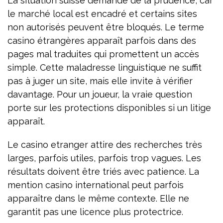
La situation suisse demande de la prudence, car
le marché local est encadré et certains sites
non autorisés peuvent être bloqués. Le terme
casino étrangères apparaît parfois dans des
pages mal traduites qui promettent un accès
simple. Cette maladresse linguistique ne suffit
pas à juger un site, mais elle invite à vérifier
davantage. Pour un joueur, la vraie question
porte sur les protections disponibles si un litige
apparaît.
Le casino etranger attire des recherches très
larges, parfois utiles, parfois trop vagues. Les
résultats doivent être triés avec patience. La
mention casino international peut parfois
apparaître dans le même contexte. Elle ne
garantit pas une licence plus protectrice.