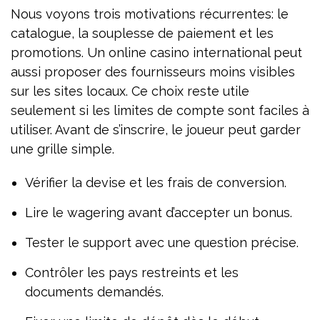
Nous voyons trois motivations récurrentes: le
catalogue, la souplesse de paiement et les
promotions. Un online casino international peut
aussi proposer des fournisseurs moins visibles
sur les sites locaux. Ce choix reste utile
seulement si les limites de compte sont faciles à
utiliser. Avant de s’inscrire, le joueur peut garder
une grille simple.
Vérifier la devise et les frais de conversion.
Lire le wagering avant d’accepter un bonus.
Tester le support avec une question précise.
Contrôler les pays restreints et les
documents demandés.