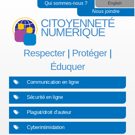
Qui sommes-nous ?
English
Nous joindre
CITOYENNETÉ
NUMÉRIQUE
Respecter
|
Protéger
|
Éduquer
Communication en ligne
Sécurité en ligne
Plagiat/droit d’auteur
Cyberintimidation