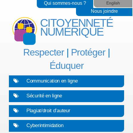
Qui sommes-nous ?
English
Nous joindre
CITOYENNETÉ
NUMÉRIQUE
Respecter
|
Protéger
|
Éduquer
Communication en ligne
Sécurité en ligne
Plagiat/droit d’auteur
Cyberintimidation